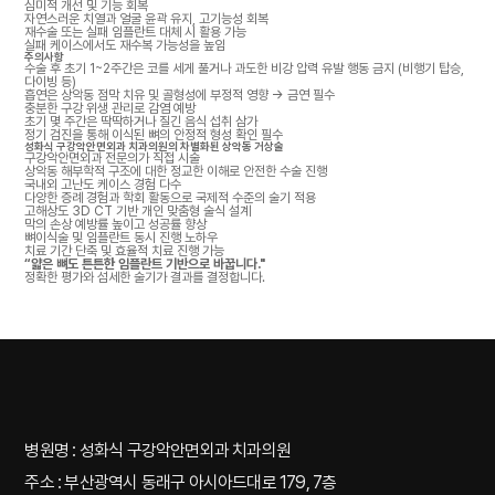
심미적 개선 및 기능 회복
자연스러운 치열과 얼굴 윤곽 유지, 고기능성 회복
재수술 또는 실패 임플란트 대체 시 활용 가능
실패 케이스에서도 재수복 가능성을 높임
주의사항
수술 후 초기 1~2주간은 코를 세게 풀거나 과도한 비강 압력 유발 행동 금지 (비행기 탑승,
다이빙 등)
흡연은 상악동 점막 치유 및 골형성에 부정적 영향 → 금연 필수
충분한 구강 위생 관리로 감염 예방
초기 몇 주간은 딱딱하거나 질긴 음식 섭취 삼가
정기 검진을 통해 이식된 뼈의 안정적 형성 확인 필수
성화식 구강악안면외과 치과의원의
차별화된 상악동 거상술
구강악안면외과 전문의가 직접 시술
상악동 해부학적 구조에 대한 정교한 이해로 안전한 수술 진행
국내외 고난도 케이스 경험 다수
다양한 증례 경험과 학회 활동으로 국제적 수준의 술기 적용
고해상도 3D CT 기반 개인 맞춤형 술식 설계
막의 손상 예방률 높이고 성공률 향상
뼈이식술 및 임플란트 동시 진행 노하우
치료 기간 단축 및 효율적 치료 진행 가능
“얇은 뼈도 튼튼한 임플란트 기반으로 바꿉니다."
정확한 평가와 섬세한 술기가 결과를 결정합니다.
병원명 : 성화식 구강악안면외과 치과의원
주소 : 부산광역시 동래구 아시아드대로 179, 7층