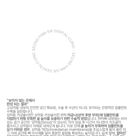
SEONG HWA SIK DENTAL CLINIC -
SEONG HWA SIK DENTAL CLINIC
“보이지 않는 곳에서
완성 되는 결과”
고상악동 내부의 안전한 공간 확보로, 수술 후 수년이 지나도 유지되는 안정적인 임플란트
수복을 실현합니다.
상악동 거상술이란? 상악동 거상술이란 위턱
어금니(상악 후방 부위)에 임플란트를
식립하기 위해 부족한 골 높이를 보충하기 위한 수술적 방법
입니다. 위턱뼈 내부에는 비어
있는 공기 공간인 '상악동(Sinus)'이 있는데, 치아 상실 후 시간이 지나면서 치조골이
흡수되고 상악동이 아래로 내려오게 됩니다. 이로 인해
골 높이가 부족하여 임플란트를
심기 어려운 경우
, 상악동 막(Schneiderian membrane)을 조심스럽게 들어 올린 뒤,
그 아래 공간에 뼈 이식재를 넣어 충분한 골량을 확보하는 술식입니다. 쉽게 말해,
얇아진