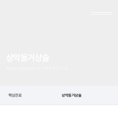
상악동거상술
임플란트 성공의 보이지 않는 기반을 만드는 기술
핵심진료
상악동거상술