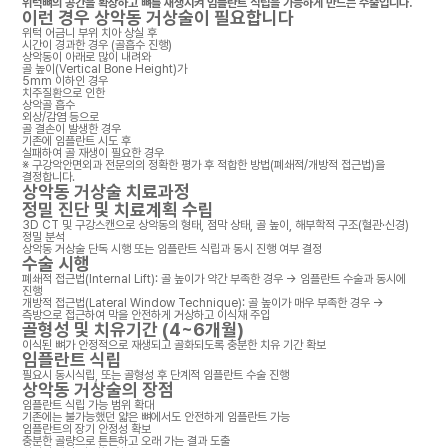
위턱뼈의 공간을 확장하고 뼈를 재생시켜 임플란트 식립을 가능하게 만드는 수술입니다.
이런 경우 상악동 거상술이 필요합니다
위턱 어금니 부위 치아 상실 후
시간이 경과한 경우 (골흡수 진행)
상악동이 아래로 많이 내려와
골 높이(Vertical Bone Height)가
5mm 이하인 경우
치주질환으로 인한
상악골 흡수
외상/감염 등으로
골 결손이 발생한 경우
기존에 임플란트 시도 후
실패하여 골 재생이 필요한 경우
※ 구강악안면외과 전문의의 정확한 평가 후 적합한 방법(폐쇄적/개방적 접근법)을
결정합니다.
상악동 거상술 치료과정
정밀 진단 및 치료계획 수립
3D CT 및 구강스캔으로 상악동의 형태, 점막 상태, 골 높이, 해부학적 구조(혈관·신경)
정밀 분석
상악동 거상술 단독 시행 또는 임플란트 식립과 동시 진행 여부 결정
수술 시행
폐쇄적 접근법(Internal Lift): 골 높이가 약간 부족한 경우 → 임플란트 수술과 동시에
진행
개방적 접근법(Lateral Window Technique): 골 높이가 매우 부족한 경우 →
측방으로 접근하여 막을 안전하게 거상하고 이식재 주입
골형성 및 치유기간 (4~6개월)
이식된 뼈가 안정적으로 재생되고 골화되도록 충분한 치유 기간 확보
임플란트 식립
필요시 동시식립, 또는 골형성 후 단계적 임플란트 수술 진행
상악동 거상술의 장점
임플란트 식립 가능 범위 확대
기존에는 불가능했던 얇은 뼈에서도 안전하게 임플란트 가능
임플란트의 장기 안정성 확보
충분한 골량으로 튼튼하고 오래 가는 결과 도출